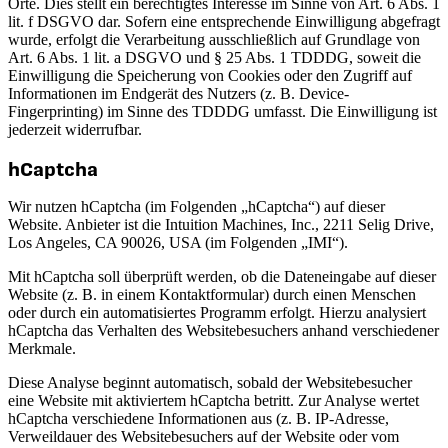
Orte. Dies stellt ein berechtigtes Interesse im Sinne von Art. 6 Abs. 1
lit. f DSGVO dar. Sofern eine entsprechende Einwilligung abgefragt
wurde, erfolgt die Verarbeitung ausschließlich auf Grundlage von
Art. 6 Abs. 1 lit. a DSGVO und § 25 Abs. 1 TDDDG, soweit die
Einwilligung die Speicherung von Cookies oder den Zugriff auf
Informationen im Endgerät des Nutzers (z. B. Device-
Fingerprinting) im Sinne des TDDDG umfasst. Die Einwilligung ist
jederzeit widerrufbar.
hCaptcha
Wir nutzen hCaptcha (im Folgenden „hCaptcha“) auf dieser
Website. Anbieter ist die Intuition Machines, Inc., 2211 Selig Drive,
Los Angeles, CA 90026, USA (im Folgenden „IMI“).
Mit hCaptcha soll überprüft werden, ob die Dateneingabe auf dieser
Website (z. B. in einem Kontaktformular) durch einen Menschen
oder durch ein automatisiertes Programm erfolgt. Hierzu analysiert
hCaptcha das Verhalten des Websitebesuchers anhand verschiedener
Merkmale.
Diese Analyse beginnt automatisch, sobald der Websitebesucher
eine Website mit aktiviertem hCaptcha betritt. Zur Analyse wertet
hCaptcha verschiedene Informationen aus (z. B. IP-Adresse,
Verweildauer des Websitebesuchers auf der Website oder vom