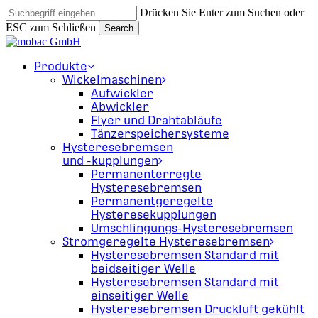
Skip
Drücken Sie Enter zum Suchen oder
to
ESC zum Schließen
Search
main
Close
content
Search
search
Menu
Produkte
Wickelmaschinen
Aufwickler
Abwickler
Flyer und Drahtabläufe
Tänzerspeichersysteme
Hysteresebremsen
und -kupplungen
Permanenterregte
Hysteresebremsen
Permanentgeregelte
Hysteresekupplungen
Umschlingungs-Hysteresebremsen
Stromgeregelte Hysteresebremsen
Hysteresebremsen Standard mit
beidseitiger Welle
Hysteresebremsen Standard mit
einseitiger Welle
Hysteresebremsen Druckluft gekühlt