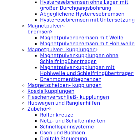
Hysteresebremsen ohne Lager mit
großer Durchgangsbohrung
Abgeglichene Hysteresebremsen
Hysteresebremsen mit Untersetzung
Magnetpulver-
bremsen
Magnetpulverbremsen mit Welle
Magnetpulverbremsen mit Hohlwelle
Magnetpulver- kupplungen
Magnetpulverkupplungen ohne
Schleifringübertrager
Magnetpulverkupplungen mit
Hohlwelle und Schleifringübertrager
Drehmomentbegrenzer
Magnetscheiben- kupplungen
Koaxialkupplungen
Flaschenverschließ- kupplungen
Hubwagen und Rangierhilfen
Zubehör
Rollenkreuze
Netz- und Schalteinheiten
Schnellspannsysteme
Ösen und Buchsen
Digitale Steuerung