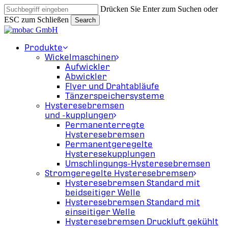
Skip
Drücken Sie Enter zum Suchen oder
to
ESC zum Schließen
Search
main
Close
content
Search
search
Menu
Produkte
Wickelmaschinen
Aufwickler
Abwickler
Flyer und Drahtabläufe
Tänzerspeichersysteme
Hysteresebremsen
und -kupplungen
Permanenterregte
Hysteresebremsen
Permanentgeregelte
Hysteresekupplungen
Umschlingungs-Hysteresebremsen
Stromgeregelte Hysteresebremsen
Hysteresebremsen Standard mit
beidseitiger Welle
Hysteresebremsen Standard mit
einseitiger Welle
Hysteresebremsen Druckluft gekühlt