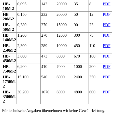
HB-
0,095
143
20000
35
8
PDF
10M-2
HB-
0,150
232
20000
50
12
PDF
20M-2
HB-
0,380
270
15000
90
23
PDF
50M-2
HB-
1,200
270
12000
300
75
PDF
140M-2
HB-
2,300
289
10000
450
110
PDF
250M-2
HB-
3,800
473
8000
670
160
PDF
450M-2
HB-
6,200
410
7000
1000
200
PDF
750M-2
HB-
15,100
540
6000
2400
350
PDF
1750M-
2
HB-
30,200
1070
6000
4800
600
PDF
3500M-
2
Für technische Angaben übernehmen wir keine Gewährleistung.