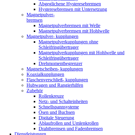
Abgeglichene Hysteresebremsen
Hysteresebremsen mit Untersetzung
Magnetpulver-
bremsen
Magnetpulverbremsen mit Welle
Magnetpulverbremsen mit Hohlwelle
Magnetpulver- kupplungen
Magnetpulverkupplungen ohne
Schleifringübertrager
Magnetpulverkupplungen mit Hohlwelle und
Schleifringübertrager
Drehmomentbegrenzer
Magnetscheiben- kupplungen
Koaxialkupplungen
Flaschenverschließ- kupplungen
Hubwagen und Rangierhilfen
Zubehör
Rollenkreuze
Netz- und Schalteinheiten
Schnellspannsysteme
Ösen und Buchsen
Digitale Steuerung
Ablaufrollen und Umlenkrollen
Drahtbremsen und Fadenbremsen
Dienstleistungen