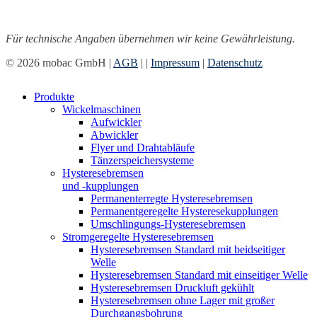
Für technische Angaben übernehmen wir keine Gewährleistung.
©
2026
mobac GmbH |
AGB
|
|
Impressum
|
Datenschutz
Close
Produkte
Menu
Wickelmaschinen
Aufwickler
Abwickler
Flyer und Drahtabläufe
Tänzerspeichersysteme
Hysteresebremsen
und -kupplungen
Permanenterregte Hysteresebremsen
Permanentgeregelte Hysteresekupplungen
Umschlingungs-Hysteresebremsen
Stromgeregelte Hysteresebremsen
Hysteresebremsen Standard mit beidseitiger
Welle
Hysteresebremsen Standard mit einseitiger Welle
Hysteresebremsen Druckluft gekühlt
Hysteresebremsen ohne Lager mit großer
Durchgangsbohrung