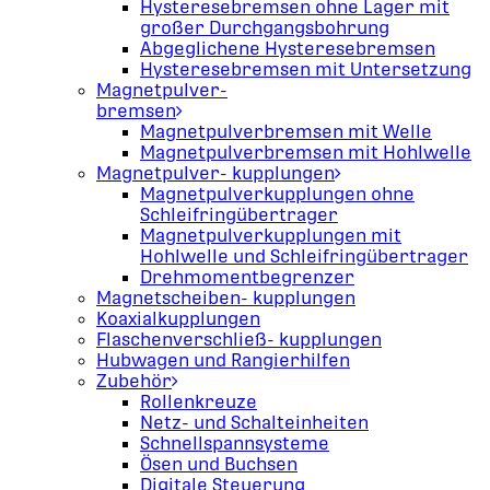
Hysteresebremsen ohne Lager mit
großer Durchgangsbohrung
Abgeglichene Hysteresebremsen
Hysteresebremsen mit Untersetzung
Magnetpulver-
bremsen
Magnetpulverbremsen mit Welle
Magnetpulverbremsen mit Hohlwelle
Magnetpulver- kupplungen
Magnetpulverkupplungen ohne
Schleifringübertrager
Magnetpulverkupplungen mit
Hohlwelle und Schleifringübertrager
Drehmomentbegrenzer
Magnetscheiben- kupplungen
Koaxialkupplungen
Flaschenverschließ- kupplungen
Hubwagen und Rangierhilfen
Zubehör
Rollenkreuze
Netz- und Schalteinheiten
Schnellspannsysteme
Ösen und Buchsen
Digitale Steuerung