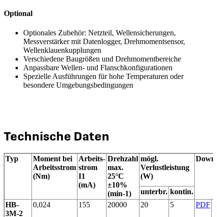
Optional
Optionales Zubehör: Netzteil, Wellensicherungen,
Messverstärker mit Datenlogger, Drehmomentsensor,
Wellenklauenkupplungen
Verschiedene Baugrößen und Drehmomentbereiche
Anpassbare Wellen- und Flanschkonfigurationen
Spezielle Ausführungen für hohe Temperaturen oder
besondere Umgebungsbedingungen
Technische Daten
Typ
Moment bei
Arbeits-
Drehzahl
mögl.
Downl
Arbeitsstrom
strom
max.
Verlustleistung
(Nm)
I1
25°C
(W)
(mA)
±10%
unterbr.
kontin.
(min-1)
HB-
0,024
155
20000
20
5
PDF
3M-2